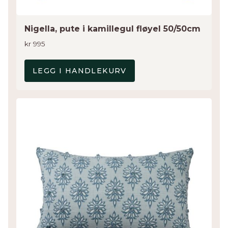
Nigella, pute i kamillegul fløyel 50/50cm
kr
995
LEGG I HANDLEKURV