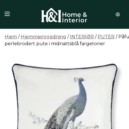
Hopp til innhold
Hjem
/
Hjemmeinnredning
/
INTERIØR
/
PUTER
/ Påfu
perlebrodert pute i midnattsblå fargetoner