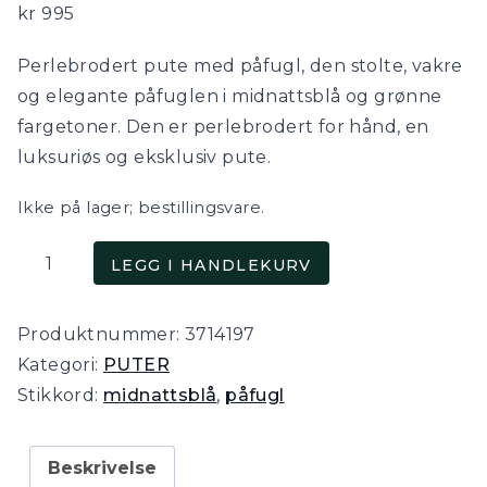
kr
995
Perlebrodert pute med påfugl, den stolte, vakre
og elegante påfuglen i midnattsblå og grønne
fargetoner. Den er perlebrodert for hånd, en
luksuriøs og eksklusiv pute.
Ikke på lager; bestillingsvare.
Påfugl,
LEGG I HANDLEKURV
perlebrodert
pute
Produktnummer:
3714197
i
Kategori:
PUTER
midnattsblå
Stikkord:
midnattsblå
,
påfugl
fargetoner
antall
Beskrivelse