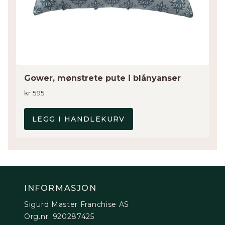
Gower, mønstrete pute i blånyanser
kr
595
LEGG I HANDLEKURV
INFORMASJON
Sigurd Master Franchise AS
Org.nr. 920287425