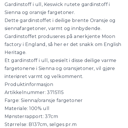
fargetoner
Gardinstoff i ull, Keswick rutete gardinstoff i
antall
Sienna og oransje fargetoner.
Dette gardinstoffet i deilige brente Oransje og
siennafargetoner, varmt og innbydende.
Gardinstoffet produseres på anerkjente Moon
factory i England, så her er det snakk om English
Heritage.
Et gardinstoff i ull, spesielt i disse deilige varme
fargetonene i Sienna og oransjetoner, vil gjøre
interiøret varmt og velkomment.
Produktinformasjon
Artikkelnummer: 3715115
Farge: Sienna/oransje fargetoner
Materiale: 100% ull
Mønsterrapport: 37cm
Størrelse: B137cm, selges pr.m