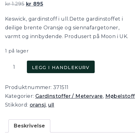
Opprinnelig
Nåværende
kr
1.295
kr
895
pris
pris
Keswick, gardinstoff i ull.Dette gardinstoffet i
var:
er:
deilige brente Oransje og siennafargetoner,
kr 1.295.
kr 895.
varmt og innbydende. Produsert på Moon i UK.
1 på lager
Keswick,
LEGG I HANDLEKURV
rutete
stoff
Produktnummer:
371511
i
Kategorier:
Gardinstoffer / Metervare
,
Møbelstoff
ull,
Stikkord:
oransj
,
ull
i
sienna
og
Beskrivelse
oransje