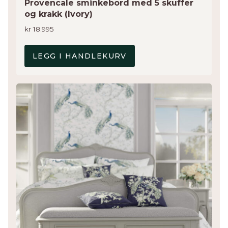
Provencale sminkebord med 5 skuffer
og krakk (Ivory)
kr
18.995
LEGG I HANDLEKURV