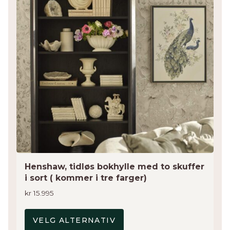
varianter.
Alternativene
kan
velges
på
produktsiden
Henshaw, tidløs bokhylle med to skuffer
i sort ( kommer i tre farger)
kr
15.995
VELG ALTERNATIV