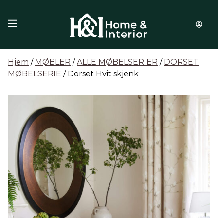
Hopp til innhold
Hjem
/
MØBLER
/
ALLE MØBELSERIER
/
DORSET
MØBELSERIE
/ Dorset Hvit skjenk