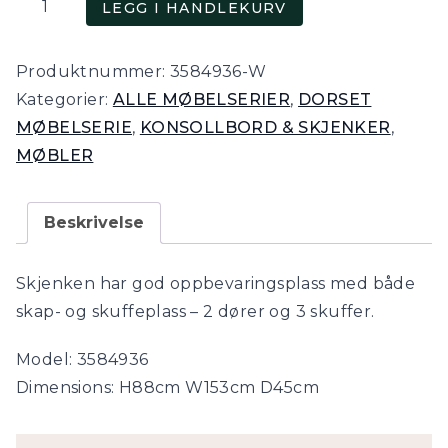
LEGG I HANDLEKURV
Hvit
skjenk
Produktnummer:
3584936-W
antall
Kategorier:
ALLE MØBELSERIER
,
DORSET
MØBELSERIE
,
KONSOLLBORD & SKJENKER
,
MØBLER
Beskrivelse
Skjenken har god oppbevaringsplass med både
skap- og skuffeplass – 2 dører og 3 skuffer.
Model: 3584936
Dimensions: H88cm W153cm D45cm