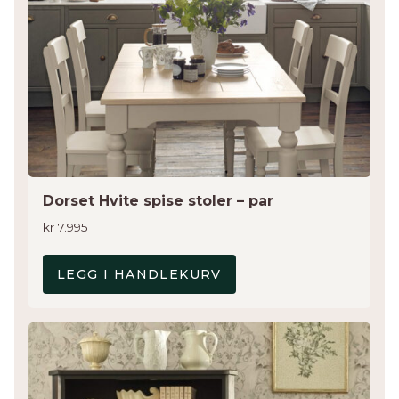
Dorset Hvite spise stoler – par
kr
7.995
LEGG I HANDLEKURV
Dette
produktet
har
flere