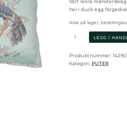
Vårt lekre mønsterdesi
her i duck egg fargeskal
Ikke på lager; bestillingsv
Belvedere,
LEGG I HAN
brodert
putetrekk
Produktnummer:
1429
med
Kategori:
PUTER
påfugler
i
duck
egg
antall