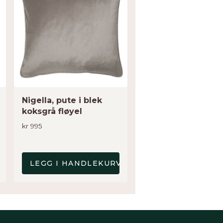
Nigella, pute i blek
koksgrå fløyel
kr
995
V
LEGG I HANDLEKURV