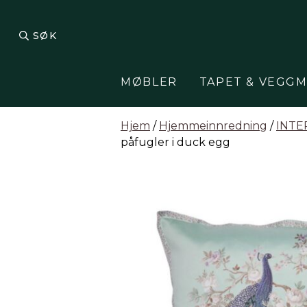
Hopp til innhold
SØK
MØBLER
TAPET & VEGGM
Hjem
/
Hjemmeinnredning
/
INTE
påfugler i duck egg