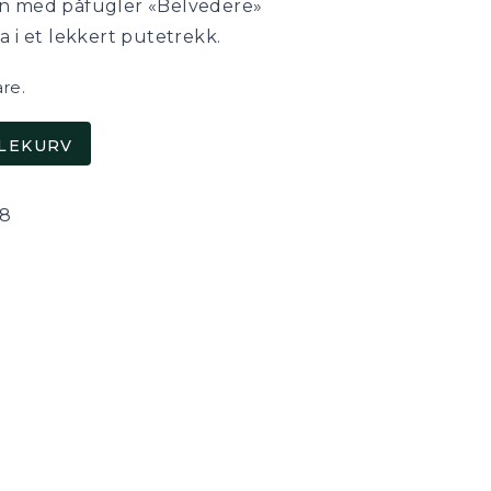
gn med påfugler «Belvedere»
a i et lekkert putetrekk.
are.
DLEKURV
08