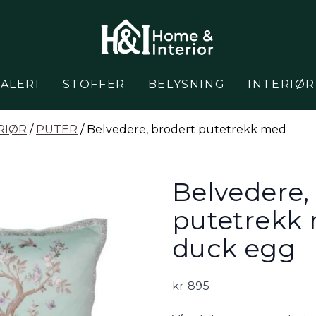
ALERI
STOFFER
BELYSNING
INTERIØR
RIØR
/
PUTER
/ Belvedere, brodert putetrekk med
Belvedere,
putetrekk 
duck egg
kr
895