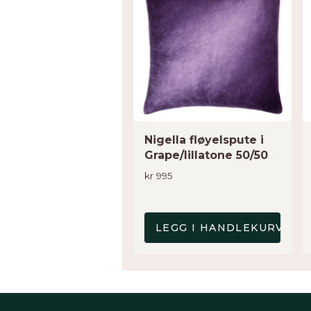
Nigella fløyelspute i
Grape/lillatone 50/50
kr
995
LEGG I HANDLEKURV