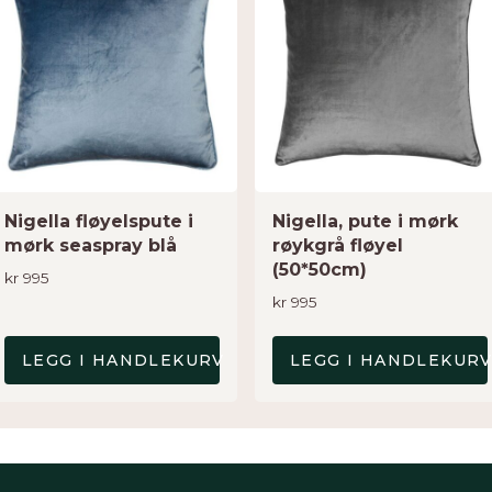
Nigella fløyelspute i
Nigella, pute i mørk
mørk seaspray blå
røykgrå fløyel
(50*50cm)
kr
995
kr
995
LEGG I HANDLEKURV
LEGG I HANDLEKUR