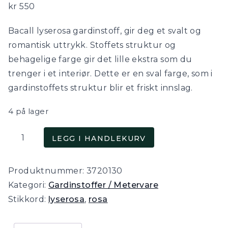
kr
550
Bacall lyserosa gardinstoff, gir deg et svalt og
romantisk uttrykk. Stoffets struktur og
behagelige farge gir det lille ekstra som du
trenger i et interiør. Dette er en sval farge, som i
gardinstoffets struktur blir et friskt innslag.
4 på lager
Bacall,
LEGG I HANDLEKURV
lyserosa
gardinstoff
Produktnummer:
3720130
i
Kategori:
Gardinstoffer / Metervare
lin/viskose
Stikkord:
lyserosa
,
rosa
antall