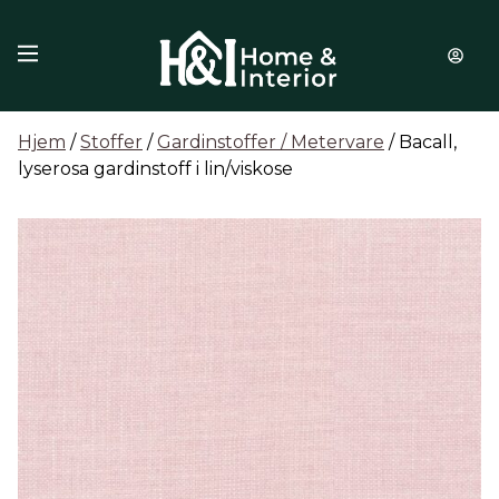
Hopp til innhold
Hjem
/
Stoffer
/
Gardinstoffer / Metervare
/ Bacall,
lyserosa gardinstoff i lin/viskose