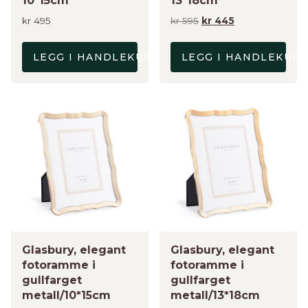
10*15cm
13*18cm
Opprinnelig
Nåværende
kr
495
kr
595
kr
445
pris
pris
var:
er:
LEGG I HANDLEKURV
LEGG I HANDLEKUR
kr 595.
kr 445.
Glasbury, elegant
Glasbury, elegant
fotoramme i
fotoramme i
gullfarget
gullfarget
metall/10*15cm
metall/13*18cm