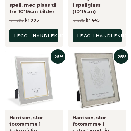
speil, med plass til
i speilglass
tre 10*15cm bilder
(10*15cm)
Opprinnelig
Nåværende
Opprinnelig
Nåværende
kr
1.395
kr
995
kr
595
kr
445
pris
pris
pris
pris
var:
er:
var:
er:
LEGG I HANDLEKURV
LEGG I HANDLEKUR
kr 1.395.
kr 995.
kr 595.
kr 445.
-25%
-25%
Harrison, stor
Harrison, stor
fotoramme i
fotoramme i
koksgrå lin
naturfarget lin