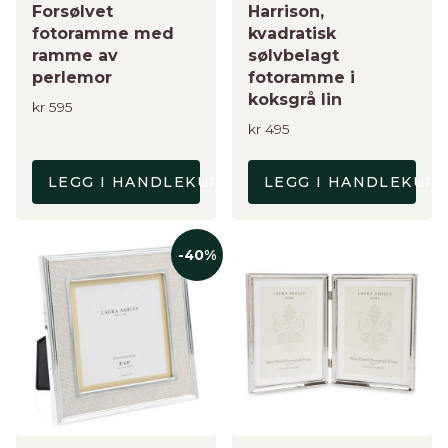
Forsølvet
Harrison,
fotoramme med
kvadratisk
ramme av
sølvbelagt
perlemor
fotoramme i
koksgrå lin
kr
595
kr
495
LEGG I HANDLEKURV
LEGG I HANDLEKUR
-40%