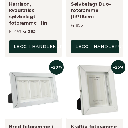
Harrison,
Sølvbelagt Duo-
kvadratisk
fotoramme
sølvbelagt
(13*18cm)
fotoramme i lin
kr
895
Opprinnelig
Nåværende
kr
495
kr
295
pris
pris
var:
er:
LEGG I HANDLEKURV
LEGG I HANDLEKUR
kr 495.
kr 295.
-25%
-29%
Bred fotoramme i
Kraftig fotoramme