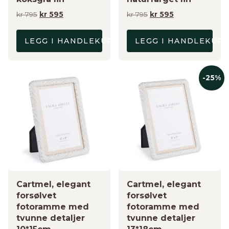
Opprinnelig
Nåværende
Opprinnelig
Nåværende
kr
795
kr
595
kr
795
kr
595
pris
pris
pris
pris
var:
er:
var:
er:
LEGG I HANDLEKURV
LEGG I HANDLEKUR
kr 795.
kr 595.
kr 795.
kr 595.
-25%
Cartmel, elegant
Cartmel, elegant
forsølvet
forsølvet
fotoramme med
fotoramme med
tvunne detaljer
tvunne detaljer