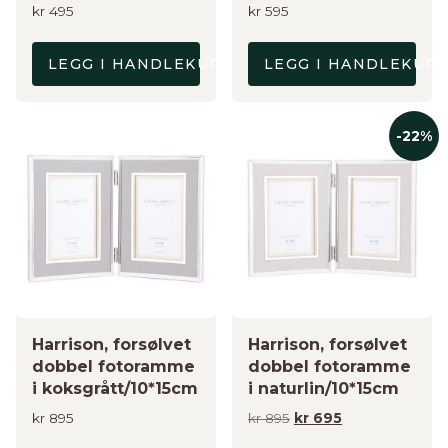
kr
495
kr
595
LEGG I HANDLEKURV
LEGG I HANDLEKUR
-22%
Harrison, forsølvet
Harrison, forsølvet
dobbel fotoramme
dobbel fotoramme
i koksgrått/10*15cm
i naturlin/10*15cm
Opprinnelig
Nåværende
kr
895
kr
895
kr
695
pris
pris