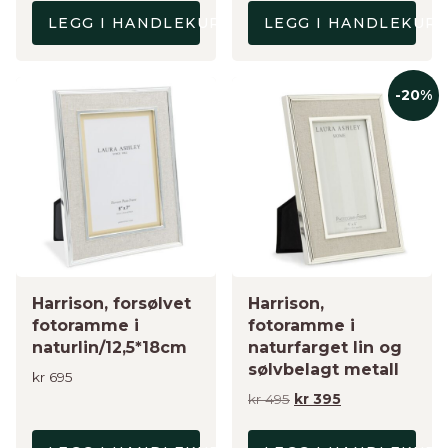
var:
er:
LEGG I HANDLEKURV
LEGG I HANDLEKUR
kr 895.
kr 695.
-20%
Harrison, forsølvet
Harrison,
fotoramme i
fotoramme i
naturlin/12,5*18cm
naturfarget lin og
sølvbelagt metall
kr
695
Opprinnelig
Nåværende
kr
495
kr
395
pris
pris
var:
er: