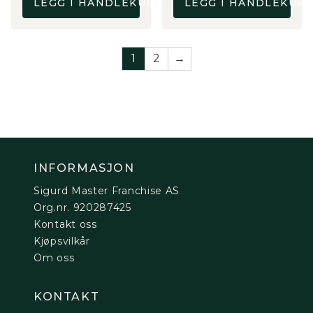
LEGG I HANDLEKURV
LEGG I HANDLEKUR
kr 495.
kr 395.
1
2
→
INFORMASJON
Sigurd Master Franchise AS
Org.nr. 920287425
Kontakt oss
Kjøpsvilkår
Om oss
KONTAKT